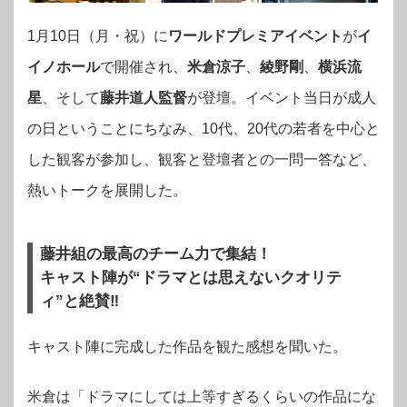
1月10日（月・祝）に
ワールドプレミアイベント
が
イ
イノホール
で開催され、
米倉涼子
、
綾野剛
、
横浜流
星
、そして
藤井道人監督
が登壇。イベント当日が成人
の日ということにちなみ、10代、20代の若者を中心と
した観客が参加し、観客と登壇者との一問一答など、
熱いトークを展開した。
藤井組の最高のチーム力で集結！
キャスト陣が“ドラマとは思えないクオリテ
ィ”と絶賛‼︎
キャスト陣に完成した作品を観た感想を聞いた。
米倉は「ドラマにしては上等すぎるくらいの作品にな