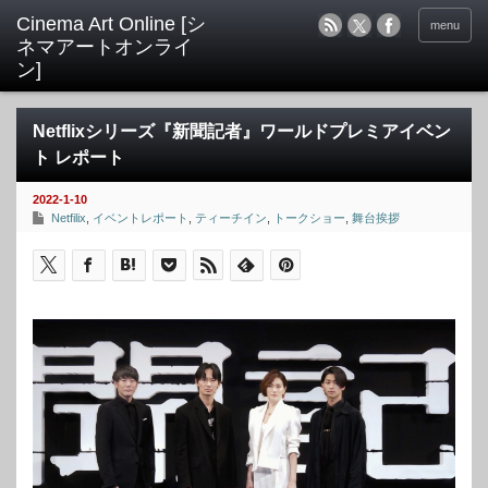
menu
Netflixシリーズ『新聞記者』ワールドプレミアイベン
ト レポート
2022-1-10
Netfilix
,
イベントレポート
,
ティーチイン
,
トークショー
,
舞台挨拶