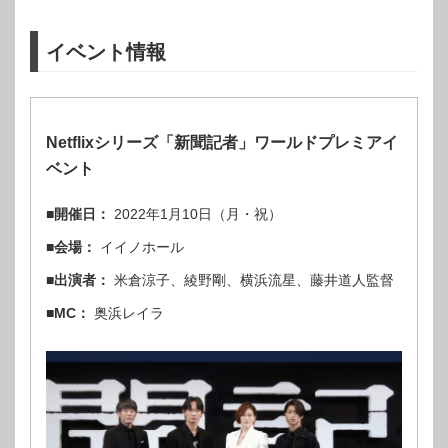
イベント情報
Netflixシリーズ「新聞記者」ワールドプレミアイ
ベント
■開催日：
2022年1月10日（月・祝）
■会場：
イイノホール
■出演者：
米倉涼子、綾野剛、横浜流星、藤井道人監督
■MC：
奥浜レイラ