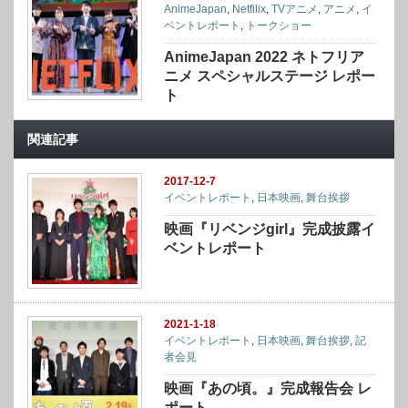
AnimeJapan
,
Netfilix
,
TVアニメ
,
アニメ
,
イ
ベントレポート
,
トークショー
AnimeJapan 2022 ネトフリア
ニメ スペシャルステージ レポー
ト
関連記事
2017-12-7
イベントレポート
,
日本映画
,
舞台挨拶
映画『リベンジgirl』完成披露イ
ベントレポート
2021-1-18
イベントレポート
,
日本映画
,
舞台挨拶
,
記
者会見
映画『あの頃。』完成報告会 レ
ポート