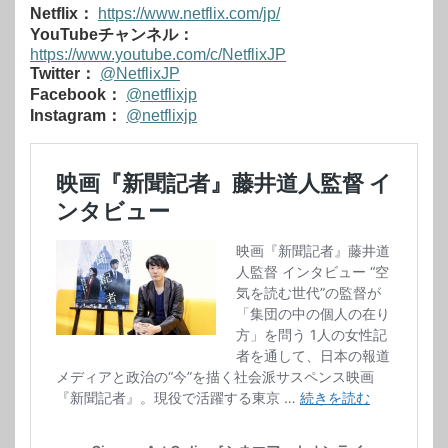
Netflix：
https://www.netflix.com/jp/
YouTubeチャンネル：
https://www.youtube.com/c/NetflixJP
Twitter：
@NetflixJP
Facebook：
@netflixjp
Instagram：
@netflixjp