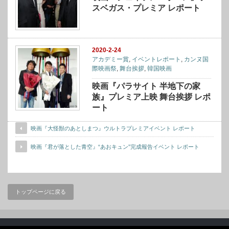
スベガス・プレミア レポート
2020-2-24
アカデミー賞
,
イベントレポート
,
カンヌ国
際映画祭
,
舞台挨拶
,
韓国映画
映画『パラサイト 半地下の家
族』プレミア上映 舞台挨拶 レポ
ート
映画『大怪獣のあとしまつ』ウルトラプレミアイベント レポート
映画『君が落とした青空』“あおキュン”完成報告イベント レポート
トップページに戻る