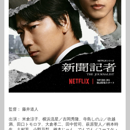
監督： 藤井道人
出演： 米倉涼子、横浜流星／吉岡秀隆、寺島しのぶ／吹越
満、田口トモロヲ、大倉孝二、田中哲司、萩原聖人／柄本時
生、土村芳、小野花梨、橋本じゅん、でんでん／ユースケ・