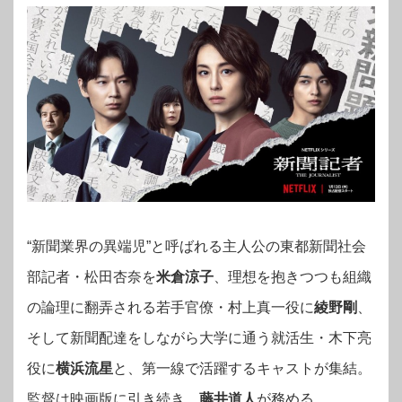
“新聞業界の異端児”と呼ばれる主人公の東都新聞社会
部記者・松田杏奈を
米倉涼子
、理想を抱きつつも組織
の論理に翻弄される若手官僚・村上真一役に
綾野剛
、
そして新聞配達をしながら大学に通う就活生・木下亮
役に
横浜流星
と、第一線で活躍するキャストが集結。
監督は映画版に引き続き、
藤井道人
が務める。