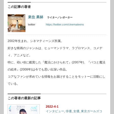
この記事の著者
來住 果林
ライター／レポーター
twitter
https://twitter.com/cinemateens
2002年生まれ、シネマティーンズ所属。
好きな映画のジャンルは、ヒューマンドラマ、ラブロマンス、コメデ
ィ、アニメなど。
特に、幼い頃に鑑賞した『魔法にかけられて』(2007年)、『パコと魔法
の絵本』(2008年)は今でも思い出深い作品。
コアなファンが求めている情報をお届けすることをモットーに活動にし
ている。
この著者の最新の記事
2022-4-1
インタビュー
,
俳優
,
女優
,
東京ガールズコ