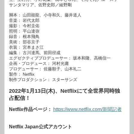
サンタマリア、佐野史郎／綾野剛
脚本： 山田能龍、小寺和久、藤井道人
音楽
： 岩代太郎
撮影： 今村圭佑
照明： 平山達弥
録音： 根本飛鳥
美術： 部谷京子
衣装： 宮本まさ江
編集： 古川達馬、前田径成
エグゼクティブプロデューサー： 坂本和隆、高橋信一
企画・プロデュース： 河村光庸
プロデューサー： 佐藤順子、山本礼二
製作： Netflix
制作プロダクション： スターサンズ
2022年1月13日(木)、Netflixにて全世界同時独
占配信！
Netflix作品ページ：
https://www.netflix.com/新聞記者
Netflix Japan公式アカウント