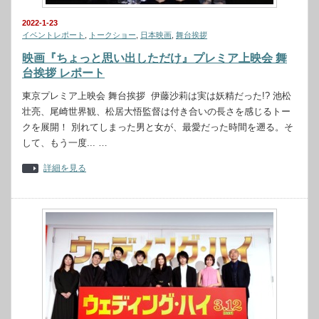
2022-1-23
イベントレポート
,
トークショー
,
日本映画
,
舞台挨拶
映画『ちょっと思い出しただけ』プレミア上映会 舞
台挨拶 レポート
東京プレミア上映会 舞台挨拶 伊藤沙莉は実は妖精だった!? 池松
壮亮、尾崎世界観、松居大悟監督は付き合いの長さを感じるトー
クを展開！ 別れてしまった男と女が、最愛だった時間を遡る。そ
して、もう一度... …
詳細を見る