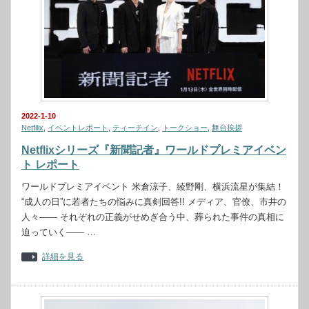
2022-1-10
Netfilix
,
イベントレポート
,
ティーチイン
,
トークショー
,
舞台挨拶
Netflixシリーズ『新聞記者』ワールドプレミアイベン
ト レポート
ワールドプレミアイベント 米倉涼子、綾野剛、横浜流星が集結！
“成人の日”に若者たちの悩みに真剣回答!! メディア、官僚、市井の
人々—— それぞれの正義がせめぎ合う中、葬られた事件の真相に
迫っていく―— …
詳細を見る