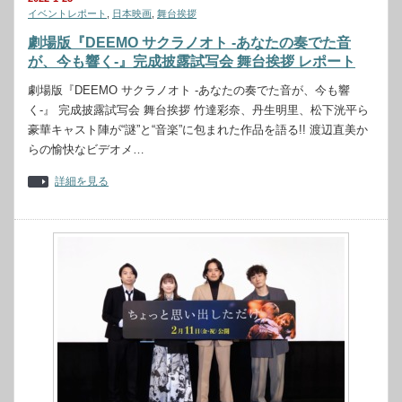
イベントレポート
,
日本映画
,
舞台挨拶
劇場版『DEEMO サクラノオト -あなたの奏でた音
が、今も響く-』完成披露試写会 舞台挨拶 レポート
劇場版『DEEMO サクラノオト -あなたの奏でた音が、今も響
く-』 完成披露試写会 舞台挨拶 竹達彩奈、丹生明里、松下洸平ら
豪華キャスト陣が“謎”と“音楽”に包まれた作品を語る!! 渡辺直美か
らの愉快なビデオメ…
詳細を見る