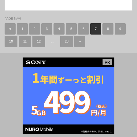
PAGE NAVI
«
1
2
3
4
5
6
7
8
9
10
11
12
…
23
»