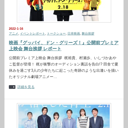
2022-1-16
アニメ
,
イベントレポート
,
トークショー
,
日本映画
,
舞台挨拶
映画『グッバイ、ドン・グリーズ！』公開前プレミア
上映会 舞台挨拶 レポート
公開前プレミア上映会 舞台挨拶 梶裕貴、村瀬歩、いしづかあや
こ監督が登壇！ 梶が衝撃のオーディション裏話を告白!? 田舎で夏
休みを過ごす3人の少年たちに起こった奇跡のような出逢いを描い
たオリジナル劇場アニメー…
詳細を見る