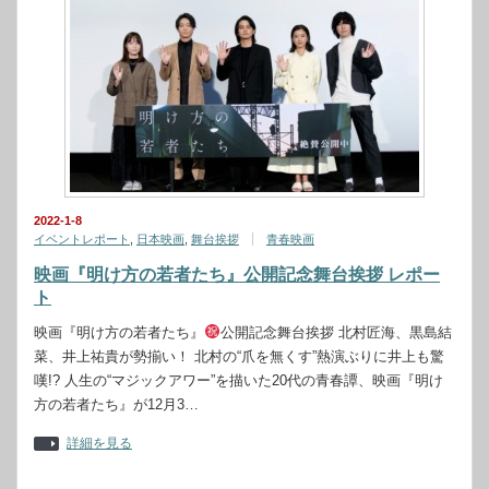
2022-1-8
イベントレポート
,
日本映画
,
舞台挨拶
青春映画
映画『明け方の若者たち』公開記念舞台挨拶 レポー
ト
映画『明け方の若者たち』
公開記念舞台挨拶 北村匠海、黒島結
菜、井上祐貴が勢揃い！ 北村の“爪を無くす”熱演ぶりに井上も驚
嘆!? 人生の“マジックアワー”を描いた20代の青春譚、映画『明け
方の若者たち』が12月3…
詳細を見る