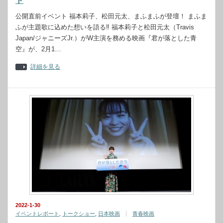
ト
公開直前イベント 福本莉子、松田元太、まふまふが登壇！ まふま
ふが主題歌に込めた想いを語る‼︎ 福本莉子と松田元太（Travis
Japan/ジャニーズJr.）がW主演を務める映画『君が落とした青
空』が、2月1…
詳細を見る
2022-1-30
イベントレポート
,
トークショー
,
日本映画
青春映画