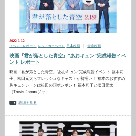
2022-1-12
イベントレポート
,
レッドカーペット
,
日本映画
青春映画
映画『君が落とした青空』“あおキュン”完成報告イベ
ント レポート
映画『君が落とした青空』“あおキュン”完成報告イベント 福本莉
子、松田元太らフレッシュなキャストが勢揃い！ 福本のおすすめ
胸キュンシーンは松田の頭ポンポン！ 福本莉子と松田元太
（Travis Japan/ジャニ…
詳細を見る