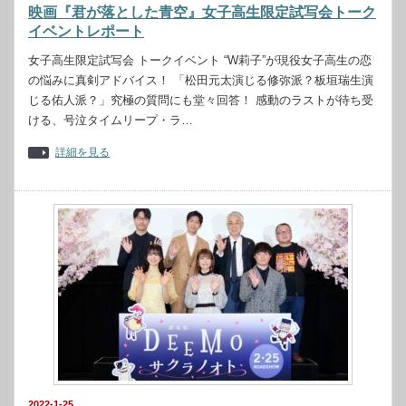
映画『君が落とした青空』女子高生限定試写会トーク
イベントレポート
女子高生限定試写会 トークイベント “W莉子”が現役女子高生の恋
の悩みに真剣アドバイス！ 「松田元太演じる修弥派？板垣瑞生演
じる佑人派？」究極の質問にも堂々回答！ 感動のラストが待ち受
ける、号泣タイムリープ・ラ…
詳細を見る
2022-1-25