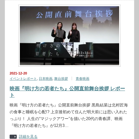
2021-12-20
イベントレポート
,
日本映画
,
舞台挨拶
青春映画
映画『明け方の若者たち』公開直前舞台挨拶 レポー
ト
映画『明け方の若者たち』公開直前舞台挨拶 黒島結菜は北村匠海
の食事と睡眠を心配!? 上京後初めて住んだ明大前には思い入れた
っぷり！ 人生の“マジックアワー”を描いた20代の青春譚、映画
『明け方の若者たち』が12月3…
詳細を見る