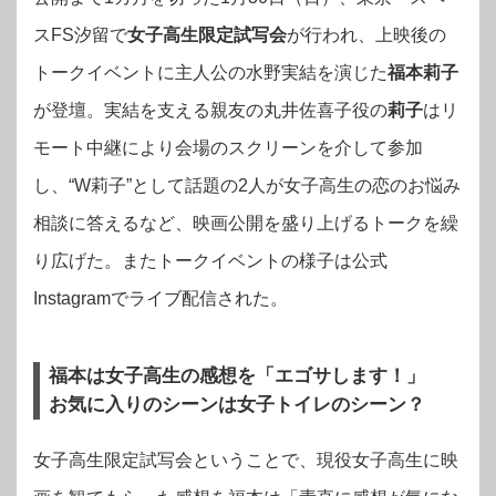
スFS汐留で
女子高生限定試写会
が行われ、上映後の
トークイベントに主人公の水野実結を演じた
福本莉子
が登壇。実結を支える親友の丸井佐喜子役の
莉子
はリ
モート中継により会場のスクリーンを介して参加
し、“W莉子”として話題の2人が女子高生の恋のお悩み
相談に答えるなど、映画公開を盛り上げるトークを繰
り広げた。またトークイベントの様子は公式
Instagramでライブ配信された。
福本は女子高生の感想を「エゴサします！」
お気に入りのシーンは女子トイレのシーン？
女子高生限定試写会ということで、現役女子高生に映