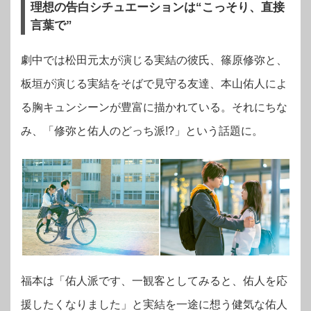
理想の告白シチュエーションは“こっそり、直接
言葉で”
劇中では松田元太が演じる
実結の彼氏、篠原
修弥と、
板垣が演じる
実結をそばで見守る友達、本山佑人によ
る
胸キュンシーンが豊富に描かれている。それにちな
み、「修弥と佑人のどっち派!?」という話題に。
福本は「佑人派です、一観客としてみると、佑人を応
援したくなりました」と実結を一途に想う健気な佑人