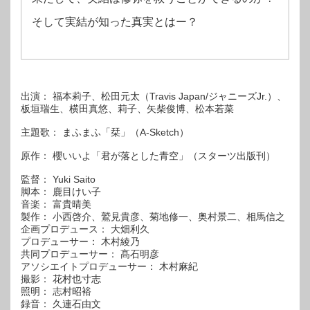
そして実結が知った真実とはー？
出演： 福本莉子、松田元太（Travis Japan/ジャニーズJr.）、
板垣瑞生、横田真悠、莉子、矢柴俊博、松本若菜
主題歌： まふまふ「栞」（A-Sketch）
原作： 櫻いいよ「君が落とした青空」（スターツ出版刊）
監督： Yuki Saito
脚本： 鹿目けい子
音楽： 富貴晴美
製作： 小西啓介、鷲見貴彦、菊地修一、奥村景二、相馬信之
企画プロデュース： 大畑利久
プロデューサー： 木村綾乃
共同プロデューサー： 髙石明彦
アソシエイトプロデューサー： 木村麻紀
撮影： 花村也寸志
照明： 志村昭裕
録音： 久連石由文