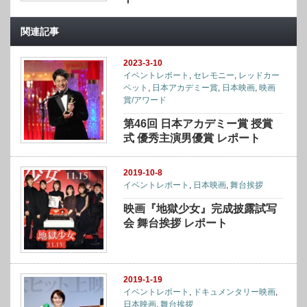
関連記事
2023-3-10
イベントレポート
,
セレモニー
,
レッドカー
ペット
,
日本アカデミー賞
,
日本映画
,
映画
賞/アワード
第46回 日本アカデミー賞 授賞
式 優秀主演男優賞 レポート
2019-10-8
イベントレポート
,
日本映画
,
舞台挨拶
映画『地獄少女』完成披露試写
会 舞台挨拶 レポート
2019-1-19
イベントレポート
,
ドキュメンタリー映画
,
日本映画
,
舞台挨拶