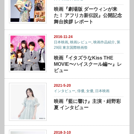
映画『劇場版 ダーウィンが来
た！ アフリカ新伝説』公開記念
舞台挨拶 レポート
2016-11-24
日本映画
,
映画レビュー
,
映画作品紹介
,
第
29回 東京国際映画祭
映画『イタズラなKiss THE
MOVIE〜ハイスクール編〜』レ
ビュー
2021-5-20
インタビュー
,
俳優
,
女優
,
日本映画
映画『藍に響け』主演・紺野彩
夏 インタビュー
2018-3-10