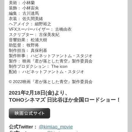
美術： 小林蘭
装飾： 小林宙央
編集： 古川達馬
衣装： 佐久間美緒
ヘアメイク： 細野裕之
VFXスーパーバイザー： 古橋由衣
スクリプター： 古保美友紀
音響効果： 松浦大樹
助監督： 牧野将
制作担当： 真保利基
製作幹事： ハピネットファントム・スタジオ
製作： 映画『君が落とした青空』製作委員会
制作プロダクション： The icon
配給： ハピネットファントム・スタジオ
© 2022映画『君が落とした青空』製作委員会
2021年2月18日(金)より、
TOHOシネマズ 日比谷ほか全国ロードショー！
公式Twitter：
@kimiao_movie