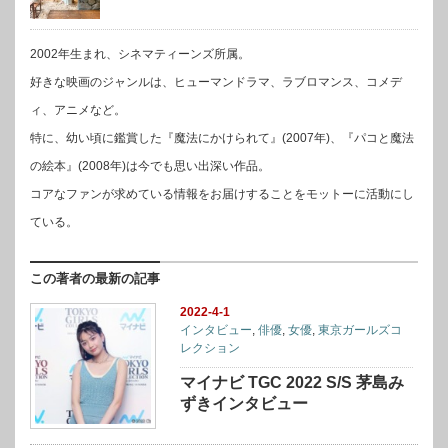
2002年生まれ、シネマティーンズ所属。
好きな映画のジャンルは、ヒューマンドラマ、ラブロマンス、コメデ
ィ、アニメなど。
特に、幼い頃に鑑賞した『魔法にかけられて』(2007年)、『パコと魔法
の絵本』(2008年)は今でも思い出深い作品。
コアなファンが求めている情報をお届けすることをモットーに活動にし
ている。
この著者の最新の記事
2022-4-1
インタビュー
,
俳優
,
女優
,
東京ガールズコ
レクション
マイナビ TGC 2022 S/S 茅島み
ずきインタビュー