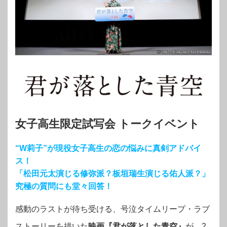
女子高生限定試写会 トークイベント
“W莉子”が現役女子高生の恋の悩みに真剣アドバイ
ス！
「松田元太演じる修弥派？板垣瑞生演じる佑人派？」
究極の質問にも堂々回答！
感動のラストが待ち受ける、号泣タイムリープ・ラブ
ストーリーを描いた
映画『君が落とした青空』
が、2