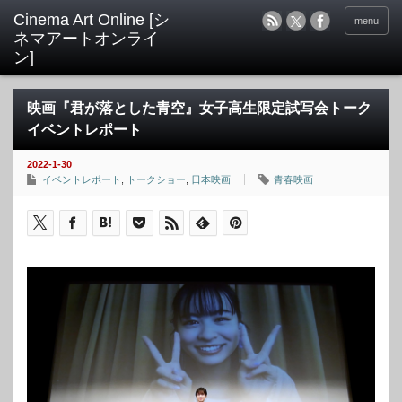
menu
映画『君が落とした青空』女子高生限定試写会トーク
イベントレポート
2022-1-30
イベントレポート
,
トークショー
,
日本映画
青春映画