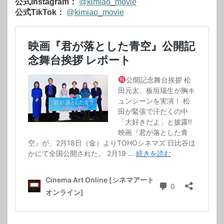
公式Instagram：
@kimiao_movie
公式TikTok：
@kimiao_movie