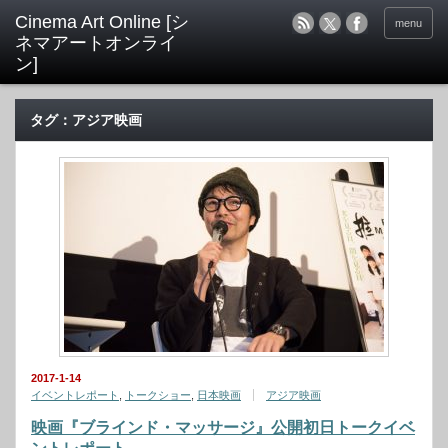
menu
タグ：アジア映画
2017-1-14
イベントレポート
,
トークショー
,
日本映画
アジア映画
映画『ブラインド・マッサージ』公開初日トークイベ