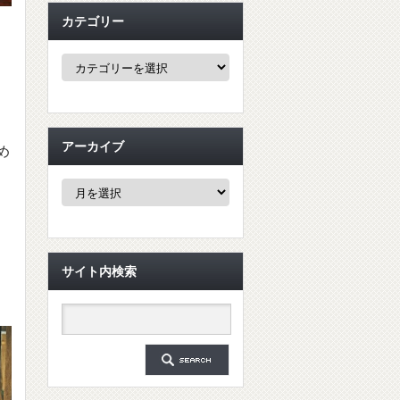
カテゴリー
カ
テ
ゴ
リ
ー
アーカイブ
め
ア
ー
カ
イ
ブ
サイト内検索