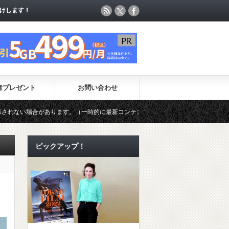
けします！
けします！
者プレゼント
お問い合わせ
一時的に最新コンテンツのページ更新が制限されています）
第49回日
ピックアップ！