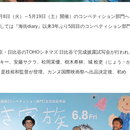
月8日（火）～5月19日（土）開催）のコンペティション部門へ
ては『海街diary』以来3年ぶり5回目のコンペティション部
京・日比谷のTOHOシネマズ 日比谷で完成披露試写会が行われ
キー、安藤サクラ、松岡茉優、樹木希林、城 桧吏（じょう・
、是枝裕和監督が登壇。カンヌ国際映画祭へ出品決定後、初め