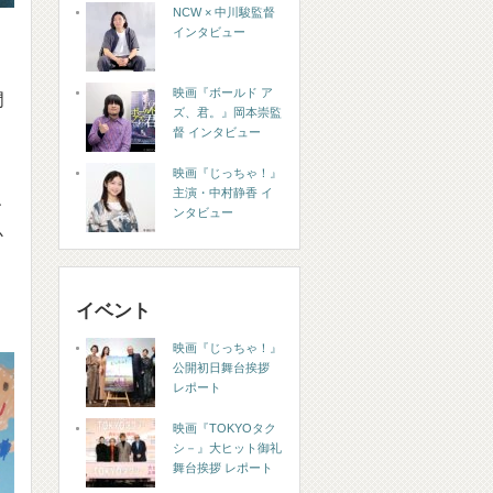
NCW × 中川駿監督
インタビュー
映画『ボールド ア
門
ズ、君。』岡本崇監
督 インタビュー
映画『じっちゃ！』
主演・中村静香 イ
、
ンタビュー
か
イベント
映画『じっちゃ！』
公開初日舞台挨拶
レポート
映画『TOKYOタク
シ－』大ヒット御礼
舞台挨拶 レポート