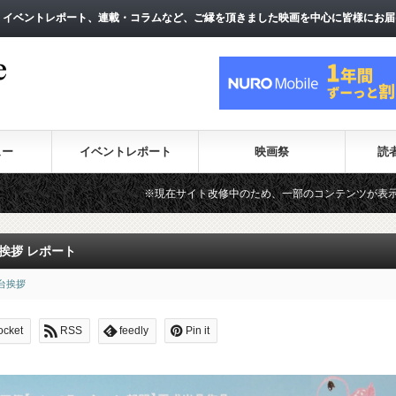
、イベントレポート、連載・コラムなど、ご縁を頂きました映画を中心に皆様にお届
、イベントレポート、連載・コラムなど、ご縁を頂きました映画を中心に皆様にお届
ュー
イベントレポート
映画祭
読
※現在サイト改修中のため、一部のコンテンツが表示されない場合があります。（
挨拶 レポート
台挨拶
ocket
RSS
feedly
Pin it