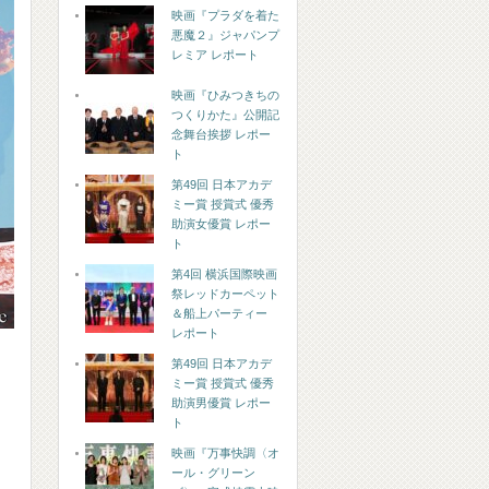
映画『プラダを着た
悪魔２』ジャパンプ
レミア レポート
映画『ひみつきちの
つくりかた』公開記
念舞台挨拶 レポー
ト
第49回 日本アカデ
ミー賞 授賞式 優秀
助演女優賞 レポー
ト
第4回 横浜国際映画
祭レッドカーペット
＆船上パーティー
レポート
第49回 日本アカデ
ミー賞 授賞式 優秀
助演男優賞 レポー
ト
映画『万事快調〈オ
ール・グリーン