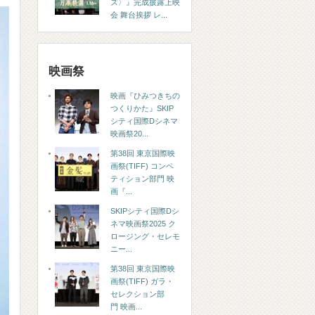
ズ〉』完成披露上映
会 舞台挨拶 レ...
映画祭
映画『ひみつきちの
つくりかた』SKIP
シティ国際Dシネマ
映画祭20...
第38回 東京国際映
画祭(TIFF) コンペ
ティション部門 映
画『...
SKIPシティ国際Dシ
ネマ映画祭2025 ク
ロージング・セレモ
ニー...
第38回 東京国際映
画祭(TIFF) ガラ・
セレクション部
門 映画...