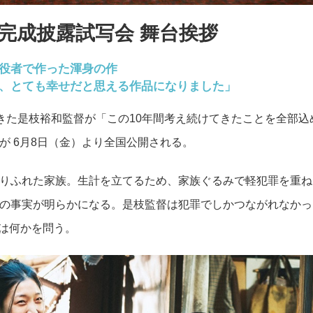
完成披露試写会 舞台挨拶
役者で作った渾身の作
、とても幸せだと思える作品になりました」
てきた是枝裕和監督が「この10年間考え続けてきたことを全部込
が 6月8日（金）より全国公開される。
りふれた家族。生計を立てるため、家族ぐるみで軽犯罪を重ね
の事実が明らかになる。是枝監督は犯罪でしかつながれなかっ
とは何かを問う。