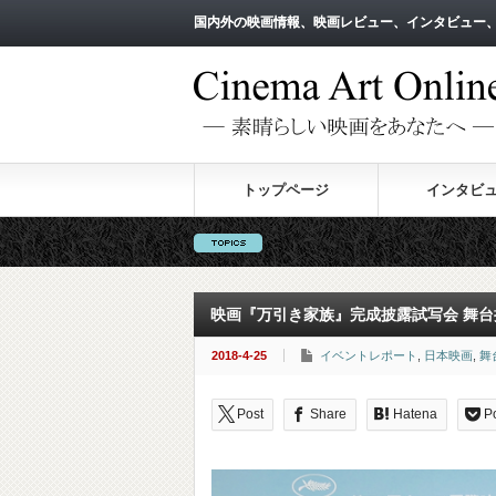
国内外の映画情報、映画レビュー、インタビュー
国内外の映画情報、映画レビュー、インタビュー
トップページ
インタビ
映画『万引き家族』完成披露試写会 舞台
2018-4-25
イベントレポート
,
日本映画
,
舞
Post
Share
Hatena
P