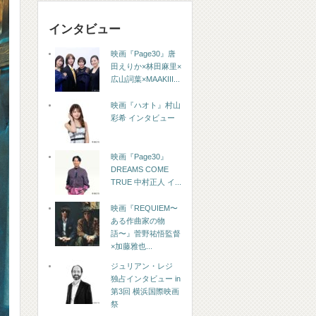
インタビュー
映画『Page30』唐
田えりか×林田麻里×
広山詞葉×MAAKIII...
映画『ハオト』村山
彩希 インタビュー
映画『Page30』
DREAMS COME
TRUE 中村正人 イ...
映画『REQUIEM〜
ある作曲家の物
語〜』菅野祐悟監督
×加藤雅也...
ジュリアン・レジ
独占インタビュー in
第3回 横浜国際映画
祭