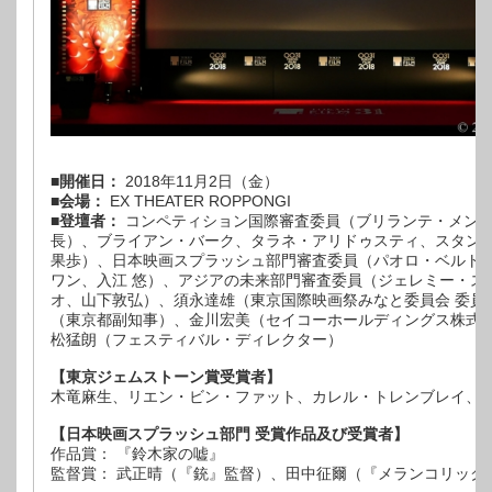
■開催日：
2018年11月2日（金）
■会場：
EX THEATER ROPPONGI
■登壇者：
コンペティション国際審査委員（ブリランテ・メン
長）、ブライアン・バーク、タラネ・アリドゥスティ、スタン
果歩）、日本映画スプラッシュ部門審査委員（パオロ・ベルト
ワン、入江 悠）、アジアの未来部門審査委員（ジェレミー・ス
オ、山下敦弘）、須永達雄（東京国際映画祭みなと委員会 委員
（東京都副知事）、金川宏美（セイコーホールディングス株式会
松猛朗（フェスティバル・ディレクター）
【東京ジェムストーン賞受賞者】
木竜麻生、リエン・ビン・ファット、カレル・トレンブレイ、
【日本映画スプラッシュ部門 受賞作品及び受賞者】
作品賞： 『鈴木家の嘘』
監督賞： 武正晴（『銃』監督）、田中征爾（『メランコリック