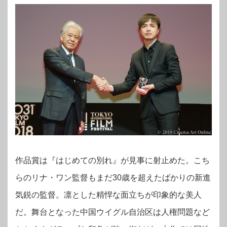
作品賞は『はじめての別れ』が見事に射止めた。こち
らのリナ・ワン監督もまだ30歳を超えたばかりの新進
気鋭の監督。凛とした精悍な面立ちが印象的な美人
だ。舞台となった中国ウイグル自治区は人権問題など