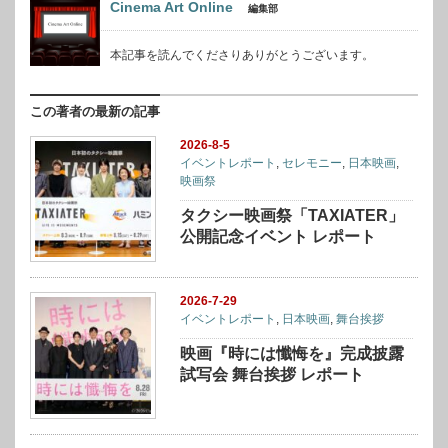
Cinema Art Online
編集部
本記事を読んでくださりありがとうございます。
この著者の最新の記事
2026-8-5
イベントレポート
,
セレモニー
,
日本映画
,
映画祭
タクシー映画祭「TAXIATER」
公開記念イベント レポート
2026-7-29
イベントレポート
,
日本映画
,
舞台挨拶
映画『時には懺悔を』完成披露
試写会 舞台挨拶 レポート