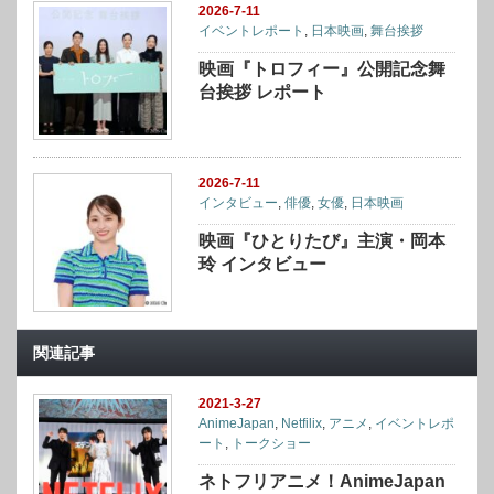
2026-7-11
イベントレポート
,
日本映画
,
舞台挨拶
映画『トロフィー』公開記念舞
台挨拶 レポート
2026-7-11
インタビュー
,
俳優
,
女優
,
日本映画
映画『ひとりたび』主演・岡本
玲 インタビュー
関連記事
2021-3-27
AnimeJapan
,
Netfilix
,
アニメ
,
イベントレポ
ート
,
トークショー
ネトフリアニメ！AnimeJapan