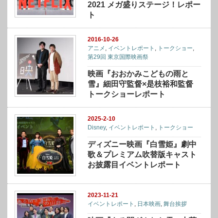
2021 メガ盛りステージ！レポー
ト
2016-10-26
アニメ
,
イベントレポート
,
トークショー
,
第29回 東京国際映画祭
映画『おおかみこどもの雨と
雪』細田守監督×是枝裕和監督
トークショーレポート
2025-2-10
Disney
,
イベントレポート
,
トークショー
ディズニー映画『白雪姫』劇中
歌＆プレミアム吹替版キャスト
お披露目イベントレポート
2023-11-21
イベントレポート
,
日本映画
,
舞台挨拶