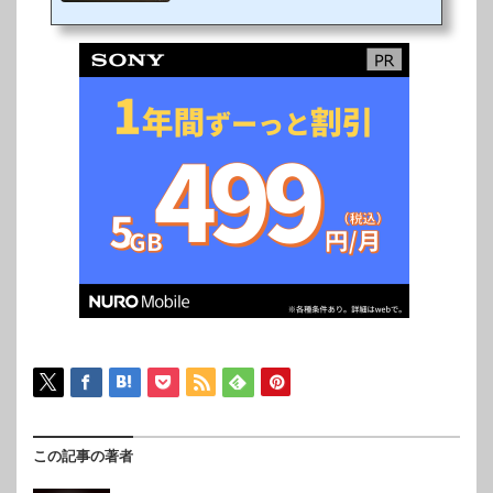
田麗奈、小澤亜李、そしてゴジラも登壇!!
XAIが主題歌「live and die」を披露！ゴジ
ラ映画史上初のアニメ―ション映画『GO
DZILLA』三部作の最終章、『GODZILLA
星を喰う者』が11月9日（金）に全国公開
する。第31回東京国際映画祭の最終日で
「ゴジラの日」でもある11月3日（土・
祝）に、【クロージング作品】として上
映、これが「ワールドプレミア上映会」と
なる。先立って行われたクロージング上映
前イベントでは、...
この記事の著者