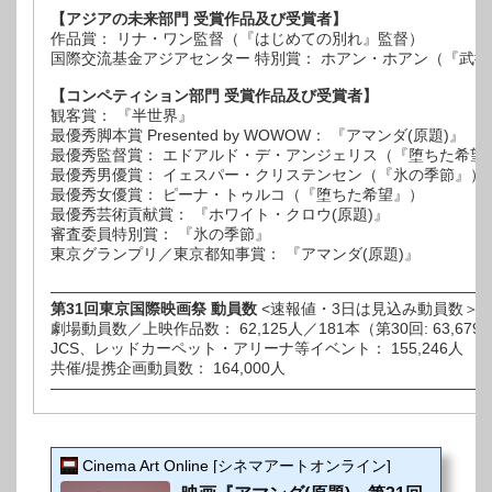
【アジアの未来部門 受賞作品及び受賞者】
作品賞： リナ・ワン監督（『はじめての別れ』監督）
国際交流基金アジアセンター 特別賞： ホアン・ホアン（『武
【コンペティション部門 受賞作品及び受賞者】
観客賞： 『半世界』
最優秀脚本賞 Presented by WOWOW： 『アマンダ(原題)』
最優秀監督賞： エドアルド・デ・アンジェリス（『堕ちた希望
最優秀男優賞： イェスパー・クリステンセン（『氷の季節』）
最優秀女優賞： ピーナ・トゥルコ（『堕ちた希望』）
最優秀芸術貢献賞： 『ホワイト・クロウ(原題)』
審査委員特別賞： 『氷の季節』
東京グランプリ／東京都知事賞： 『アマンダ(原題)』
—————————————————————————————
第31回東京国際映画祭 動員数
<速報値・3日は見込み動員数＞
劇場動員数／上映作品数： 62,125人／181本（第30回: 63,679
JCS、レッドカーペット・アリーナ等イベント： 155,246人
共催/提携企画動員数： 164,000人
—————————————————————————————
Cinema Art Online [シネマアートオンライン]