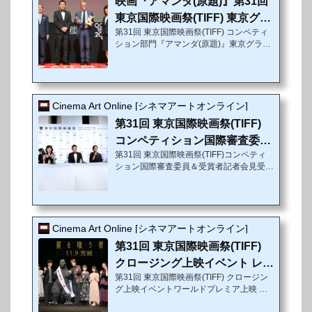
映画『アマンダ(原題)』第31回
東京国際映画祭(TIFF) 東京グラ
第31回 東京国際映画祭(TIFF) コンペティ
ンプリ＆最優秀脚本賞...
ション部門『アマンダ(原題)』東京グラン
プリ＆最優秀脚本賞W受賞!!第31回東京国
際映画祭（TIFF）コンペティション部門出
品作品『アマンダ(原題)』（原題：Amand
a）が、最高賞となる東京グランプリと最
優秀脚本賞のW受賞という快挙を成し遂げ
Cinema Art Online [シネマアートオンライン]
た。便利屋業をしているダヴィッドは、パ
第31回 東京国際映画祭(TIFF)
リに出てきたてのレナに出会い、恋に落ち
る。しかしその直後、姉の突然の死によっ
コンペティション国際審査委員
て彼の人生は無残に壊 れていく。ダヴィ
第31回 東京国際映画祭(TIFF)コンペティ
＆受賞者記者会見 レポ...
ッドはショックと辛さを乗り越え、まだ若
ション国際審査委員＆受賞者記者会見受賞
い姪っ子アマンダの世話をしながら自分を
者が喜びの声や観客からの手応えを語る!!
取り戻し...
11月2日（金）、第31回東京国際映画祭
（TIFF）は「アウォード・セレモニー」で
各賞受賞者を発表した後、コンペティショ
ン国際審査委員と各受賞者による記者会見
Cinema Art Online [シネマアートオンライン]
が実施。コンペティション部門の国際審査
第31回 東京国際映画祭(TIFF)
委員長を務めたブリランテ・メンドーサを
はじめ、ブライアン・バーク、タラネ・ア
クロージング上映イベント レポ
リドゥスティ、スタンリー・クワン、南果
第31回 東京国際映画祭(TIFF) クロージン
ート
歩ら国際審査委員と、コンペティション部
グ上映イベントワールドプレミア上映 舞
門、アジアの未来部門、日本映画スプラッ
台挨拶宮野真守、櫻井孝宏、花澤香菜、上
シュ部...