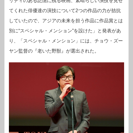
リティのある記憶に残る映画、素晴らしい演技を見せ
e）が“アジアの未来部門”の作品の中で最
も優れた作品に与えられる“作品賞”、そし
てくれた俳優達の演技について2つの作品の力が拮抗
て文化の違いを越え、国際的な活躍が期待
される監督に贈られる“国際交流基金アジ
していたので、アジアの未来を担う作品に作品賞とは
アセンター特別賞”の...
別に“スペシャル・メンション”を設けた」と発表があ
り、「スペシャル・メンション」には、チョウ・ズー
ヤン監督の『老いた野獣』が選出された。