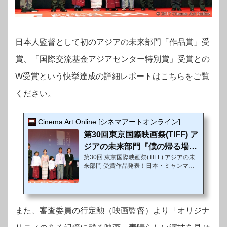
日本人監督として初のアジアの未来部門「作品賞」受
賞、「国際交流基金アジアセンター特別賞」受賞との
W受賞という快挙達成の詳細レポートはこちらをご覧
ください。
Cinema Art Online [シネマアートオンライン]
第30回東京国際映画祭(TIFF) ア
ジアの未来部門『僕の帰る場
第30回 東京国際映画祭(TIFF) アジアの未
所』が史上初の2冠達成!!
来部門 受賞作品発表！日本・ミャンマー
共同制作映画『僕の帰る場所』アジアの未
来部門 作品賞＆国際交流基金アジアセン
ター特別賞をW受賞!!11月3日（金・
祝）、第30回東京国際映画祭（TIFF）の
授賞式が東京・EXシアター六本木にて開
また、
審査委員の行定勲（映画監督）より「オリジナ
催され、日本・ミャンマー共同制作映画
『僕の帰る場所』（英題：Passage of Lif