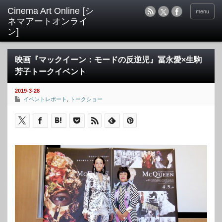
menu
映画『マックイーン：モードの反逆児』冨永愛×生駒
芳子トークイベント
2019-3-28
イベントレポート
,
トークショー