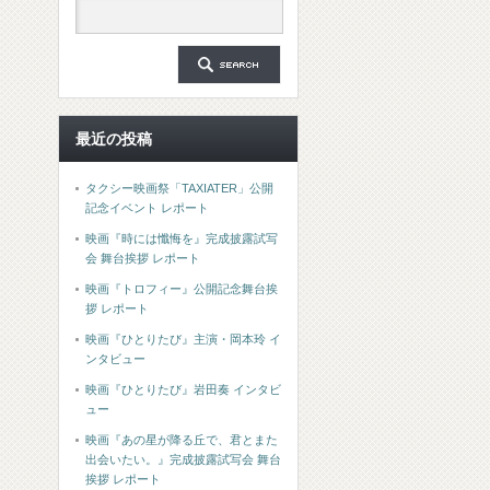
最近の投稿
タクシー映画祭「TAXIATER」公開
記念イベント レポート
映画『時には懺悔を』完成披露試写
会 舞台挨拶 レポート
映画『トロフィー』公開記念舞台挨
拶 レポート
映画『ひとりたび』主演・岡本玲 イ
ンタビュー
映画『ひとりたび』岩田奏 インタビ
ュー
映画『あの星が降る丘で、君とまた
出会いたい。』完成披露試写会 舞台
挨拶 レポート