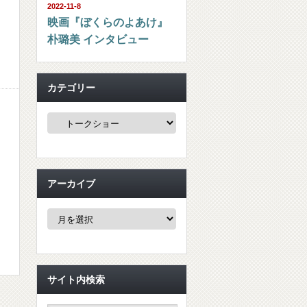
2022-11-8
映画『ぼくらのよあけ』
朴璐美 インタビュー
カテゴリー
カ
テ
ゴ
リ
ー
アーカイブ
ア
ー
カ
イ
ブ
サイト内検索