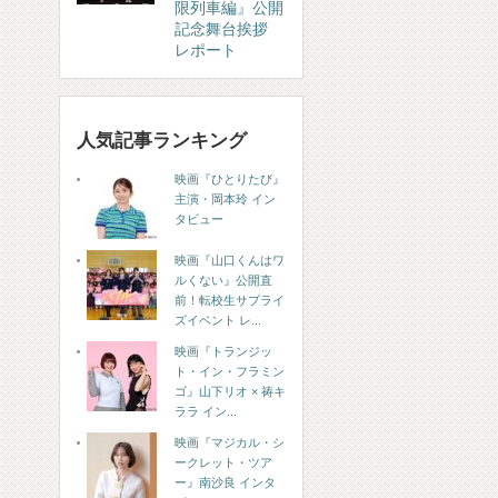
限列車編』公開
記念舞台挨拶
レポート
人気記事ランキング
映画『ひとりたび』
主演・岡本玲 イン
タビュー
映画『山口くんはワ
ルくない』公開直
前！転校生サプライ
ズイベント レ...
映画『トランジッ
ト・イン・フラミン
ゴ』山下リオ × 祷キ
ララ イン...
映画『マジカル・シ
ークレット・ツア
ー』南沙良 インタ