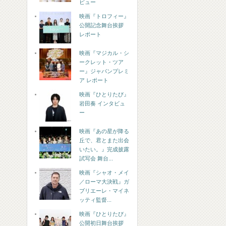
ビュー
映画『トロフィー』
公開記念舞台挨拶
レポート
映画『マジカル・シ
ークレット・ツア
ー』ジャパンプレミ
ア レポート
映画『ひとりたび』
岩田奏 インタビュ
ー
映画『あの星が降る
丘で、君とまた出会
いたい。』完成披露
試写会 舞台...
映画『シャオ・メイ
／ローマ大決戦』ガ
ブリエーレ・マイネ
ッティ監督...
映画『ひとりたび』
公開初日舞台挨拶