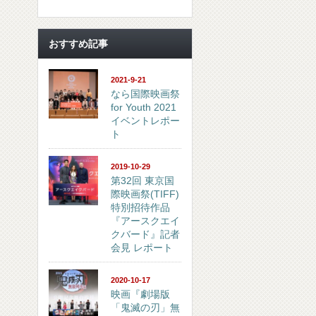
おすすめ記事
2021-9-21
なら国際映画祭
for Youth 2021
イベントレポー
ト
2019-10-29
第32回 東京国
際映画祭(TIFF)
特別招待作品
『アースクエイ
クバード』記者
会見 レポート
2020-10-17
映画『劇場版
「鬼滅の刃」無