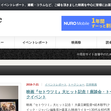
、イベントレポート、連載・コラムなど、ご縁を頂きました映画を中心に皆様にお届
、イベントレポート、連載・コラムなど、ご縁を頂きました映画を中心に皆様にお届
ュー
イベントレポート
映画祭
読
※現在サイト改修中のため、一部の
2016-7-21
イベントレポート
,
トークショー
,
日本映画
映画『セトウツミ』大ヒット記念！座談会・ト
クイベント
映画『セトウツミ』大ヒット記念！ 大森立嗣監督×続木順平(ク
イック・ジャパン編集長)×森直人(映画ライター) 30代＆40代男