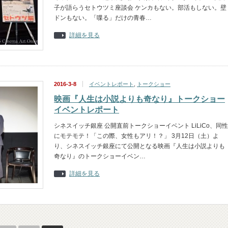
子が語らうセトウツミ座談会 ケンカもない。部活もしない。壁
ドンもない。「喋る」だけの青春…
詳細を見る
2016-3-8
イベントレポート
,
トークショー
映画『人生は小説よりも奇なり』トークショー
イベントレポート
シネスイッチ銀座 公開直前トークショーイベント LiLiCo、同性
にモテモテ！「この際、女性もアリ！？」 3月12日（土）よ
り、シネスイッチ銀座にて公開となる映画『人生は小説よりも
奇なり』のトークショーイベン…
詳細を見る