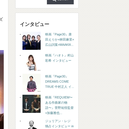
ズ
インタビュー
映画『Page30』唐
田えりか×林田麻里×
広山詞葉×MAAKIII...
映画『ハオト』村山
彩希 インタビュー
映画『Page30』
DREAMS COME
TRUE 中村正人 イ...
映画『REQUIEM〜
ある作曲家の物
語〜』菅野祐悟監督
×加藤雅也...
ジュリアン・レジ
独占インタビュー in