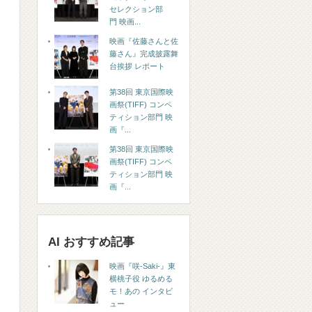
セレクション部
門 映画...
映画『佐藤さんと佐
藤さん』完成披露舞
台挨拶 レポート
第38回 東京国際映
画祭(TIFF) コンペ
ティション部門 映
画『...
第38回 東京国際映
画祭(TIFF) コンペ
ティション部門 映
画『...
AI おすすめ記事
映画『咲-Saki-』東
横桃子役 ゆるめる
モ！あの インタビ
ュー