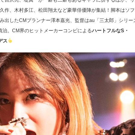
久作、木村多江、松田翔太など豪華俳優陣が集結！
脚本はソフ
み出したCMプランナー澤本嘉光、監督はau「三太郎」シリー
慎治。CM界のヒットメーカーコンビによる
ハートフルなS・
デス