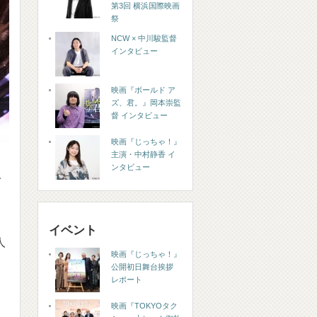
第3回 横浜国際映画
祭
NCW × 中川駿監督
インタビュー
映画『ボールド ア
ズ、君。』岡本崇監
督 インタビュー
映画『じっちゃ！』
主演・中村静香 イ
ンタビュー
で
イベント
人
映画『じっちゃ！』
公開初日舞台挨拶
レポート
映画『TOKYOタク