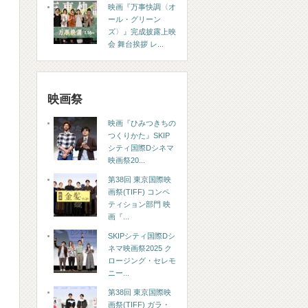
映画『万事快調〈オ
ール・グリーン
ズ〉』完成披露上映
会 舞台挨拶 レ...
映画祭
映画『ひみつきちの
つくりかた』SKIP
シティ国際Dシネマ
映画祭20...
第38回 東京国際映
画祭(TIFF) コンペ
ティション部門 映
画『...
SKIPシティ国際Dシ
ネマ映画祭2025 ク
ロージング・セレモ
ニー...
第38回 東京国際映
画祭(TIFF) ガラ・