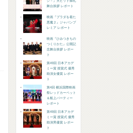
シ－』大ヒット御礼
舞台挨拶 レポート
映画『プラダを着た
悪魔２』ジャパンプ
レミア レポート
映画『ひみつきちの
つくりかた』公開記
念舞台挨拶 レポー
ト
第49回 日本アカデ
ミー賞 授賞式 優秀
助演女優賞 レポー
ト
第4回 横浜国際映画
祭レッドカーペット
＆船上パーティー
レポート
第49回 日本アカデ
ミー賞 授賞式 優秀
助演男優賞 レポー
ト