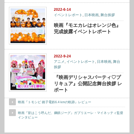
2022-6-14
イベントレポート
,
日本映画
,
舞台挨拶
映画『モエカレはオレンジ色』
完成披露イベントレポート
2022-9-24
アニメ
,
イベントレポート
,
日本映画
,
舞台
挨拶
『映画デリシャスパーティ♡プ
リキュア』公開記念舞台挨拶 レ
ポート
映画『トモシビ 銚子電鉄6.4 kmの軌跡』レビュー
映画『皆はこう呼んだ、鋼鉄ジーグ』ガブリエーレ・マイネッティ監督
インタビュー