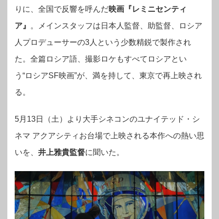
りに、全国で反響を呼んだ
映画『レミニセンティ
ア』
。メインスタッフは日本人監督、助監督、ロシア
人プロデューサーの3人という少数精鋭で製作され
た。全篇ロシア語、撮影ロケもすべてロシアとい
う“ロシアSF映画”が、満を持して、東京で再上映され
る。
5月13日（土）より大手シネコンのユナイテッド・シ
ネマ アクアシティお台場で上映される本作への熱い思
いを、
井上雅貴監督
に聞いた。