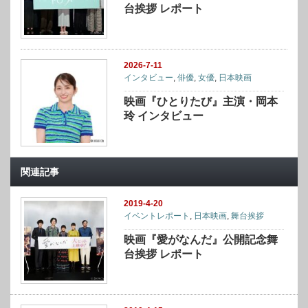
台挨拶 レポート
2026-7-11
インタビュー
,
俳優
,
女優
,
日本映画
映画『ひとりたび』主演・岡本
玲 インタビュー
関連記事
2019-4-20
イベントレポート
,
日本映画
,
舞台挨拶
映画『愛がなんだ』公開記念舞
台挨拶 レポート