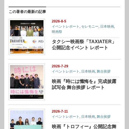
この著者の最新の記事
2026-8-5
イベントレポート
,
セレモニー
,
日本映画
,
映画祭
タクシー映画祭「TAXIATER」
公開記念イベント レポート
2026-7-29
イベントレポート
,
日本映画
,
舞台挨拶
映画『時には懺悔を』完成披露
試写会 舞台挨拶 レポート
2026-7-11
イベントレポート
,
日本映画
,
舞台挨拶
映画『トロフィー』公開記念舞