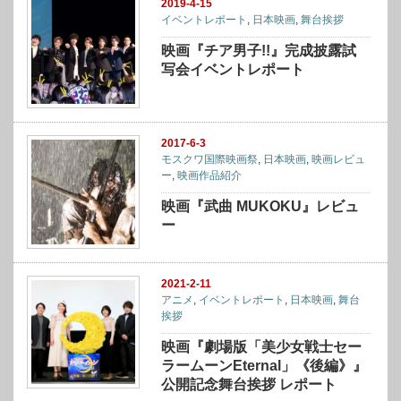
2019-4-15
イベントレポート
,
日本映画
,
舞台挨拶
映画『チア男子!!』完成披露試
写会イベントレポート
2017-6-3
モスクワ国際映画祭
,
日本映画
,
映画レビュ
ー
,
映画作品紹介
映画『武曲 MUKOKU』レビュ
ー
2021-2-11
アニメ
,
イベントレポート
,
日本映画
,
舞台
挨拶
映画『劇場版「美少女戦士セー
ラームーンEternal」《後編》』
公開記念舞台挨拶 レポート