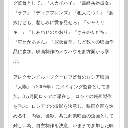
グ監督として、『スカイハイ』『最終兵器彼女』
『ラフ』
『ディアフレンズ』『犯人につぐ』『腑
抜けども、悲しみに愛を見せろ』
『シャカリ
キ！』『しあわせのかおり』『きみの友だち』
『毎日かあさん』
『深夜食堂』など数々の映画作
品に参加。
映画制作のノウハウを多方面から学
ぶ。
アレクサンドル・ソクーロフ監督のロシア映画
『太陽』（2005年）に
メイキング監督として参
加。3カ月間ロシアに滞在し、ロシアの映画製作
を学ぶ。
ロシアでの撮影を決意し、映画企画を進
める中、
内容、撮影、共に商業映画の企画として
難しい為、自主制作を決意。
いままで参加した映