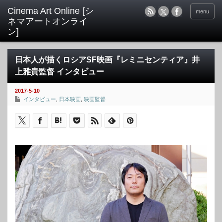
menu
日本人が描くロシアSF映画『レミニセンティア』井
上雅貴監督 インタビュー
2017-5-10
インタビュー
,
日本映画
,
映画監督