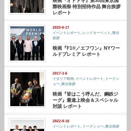
映画『オトトキ』第30回東京国
際映画祭 特別招待作品 舞台挨拶
レポート
2025-6-17
イベントレポート
,
レッドカーペット
,
舞台
挨拶
映画『F1®／エフワン』NYワー
ルドプレミア レポート
2017-3-6
イタリア映画
,
イベントレポート
,
トークシ
ョー
,
舞台挨拶
映画『皆はこう呼んだ、鋼鉄ジ
ーグ』最速上映会＆スペシャル
対談 レポート
2022-8-16
イベントレポート
,
トークショー
,
舞台挨拶