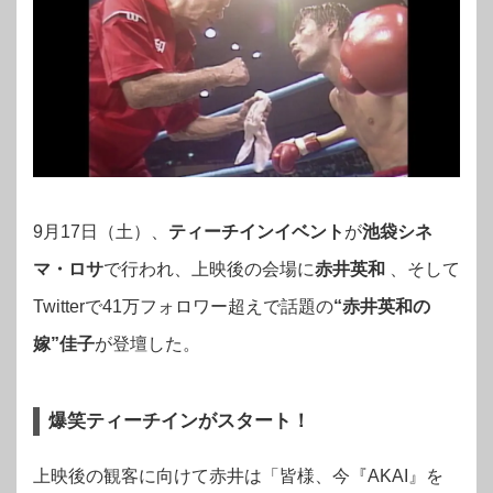
9月17
日（土）、
ティーチインイベント
が
池袋シネ
マ・ロサ
で行われ、
上映後の会場に
赤井英和
、
そして
Twitterで41万フォロワー超えで話題の
“赤井英和の
嫁”佳子
が登壇した。
爆笑ティーチインがスタート！
上映後の観客に向けて赤井は「皆様、今『AKAI』を