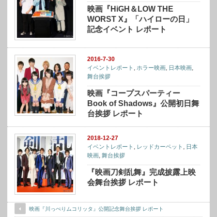
映画『HiGH＆LOW THE
WORST X』「ハイローの日」
記念イベント レポート
2016-7-30
イベントレポート
,
ホラー映画
,
日本映画
,
舞台挨拶
映画『コープスパーティー
Book of Shadows』公開初日舞
台挨拶 レポート
2018-12-27
イベントレポート
,
レッドカーペット
,
日本
映画
,
舞台挨拶
『映画刀剣乱舞』完成披露上映
会舞台挨拶 レポート
映画『川っぺりムコリッタ』公開記念舞台挨拶 レポート