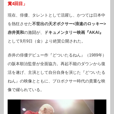
賞4回目」
現在、俳優、タレントとして活躍し、かつては日本中
を熱狂させた
不世出の天才ボクサー<浪速のロッキー>
赤井英和
の激闘が、
ドキュメンタリー映画『AKAI』
として9月9日（金）より絶賛公開された。
赤井の俳優デビュー作『どついたるねん』（1989年）
の阪本順治監督が全面協力。再起不能のダウンから復
活を遂げ、主演として自分自身を演じた『どついたる
ねん』の映像とともに、プロボクサー時代の貴重な映
像で綴られている。