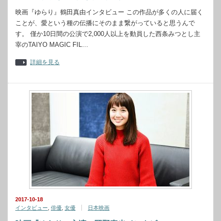
映画『ゆらり』鶴田真由インタビュー この作品が多くの人に届く
ことが、愛という種の伝播にそのまま繋がっていると思うんで
す。 僅か10日間の公演で2,000人以上を動員した西条みつとし主
宰のTAIYO MAGIC FIL…
詳細を見る
2017-10-18
インタビュー
,
俳優
,
女優
日本映画