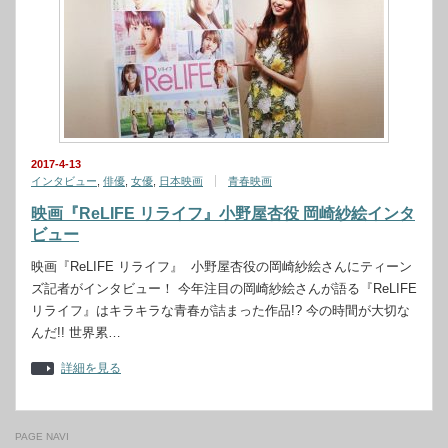
2017-4-13
インタビュー
,
俳優
,
女優
,
日本映画
青春映画
映画『ReLIFE リライフ』小野屋杏役 岡崎紗絵インタ
ビュー
映画『ReLIFE リライフ』 小野屋杏役の岡崎紗絵さんにティーン
ズ記者がインタビュー！ 今年注目の岡崎紗絵さんが語る『ReLIFE
リライフ』はキラキラな青春が詰まった作品!? 今の時間が大切な
んだ!! 世界累…
詳細を見る
PAGE NAVI