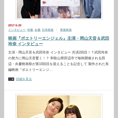
2017-5-20
インタビュー
,
俳優
,
女優
,
日本映画
青春映画
映画『ポエトリーエンジェル』主演・岡山天音＆武田
玲奈 インタビュー
主演・岡山天音＆武田玲奈 インタビュー 共演2回目！？武田玲奈
の努力に岡山天音驚く！？ 和歌山県田辺市で毎秋開催される田
辺・弁慶映画祭が第10回目を迎えることを記念して 製作された長
編映画『ポエトリーエンジ…
詳細を見る