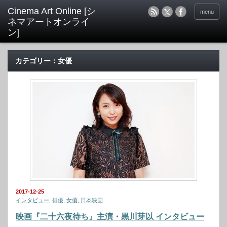
menu
カテゴリー：女優
2017-12-25
インタビュー
,
俳優
,
女優
,
日本映画
映画『二十六夜待ち』主演・黒川芽以 インタビュー