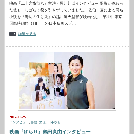
映画『二十六夜待ち』主演・黒川芽以インタビュー 撮影が終わっ
た後も、しばらく役を引きずっていました。 佐伯一麦による同名
小説を『海辺の生と死』の越川道夫監督が映画化し、第30回東京
国際映画祭（TIFF）の日本映画スプ…
詳細を見る
2017-11-25
インタビュー
,
俳優
,
女優
,
日本映画
映画『ゆらり』鶴田真由インタビュー