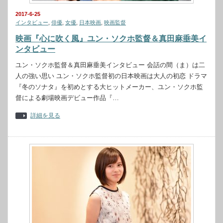
2017-6-25
インタビュー
,
俳優
,
女優
,
日本映画
,
映画監督
映画『心に吹く風』ユン・ソクホ監督＆真田麻垂美イ
ンタビュー
ユン・ソクホ監督＆真田麻垂美インタビュー 会話の間（ま）は二
人の強い思い ユン・ソクホ監督初の日本映画は大人の初恋 ドラマ
『冬のソナタ』を初めとする大ヒットメーカー、ユン・ソクホ監
督による劇場映画デビュー作品『…
詳細を見る