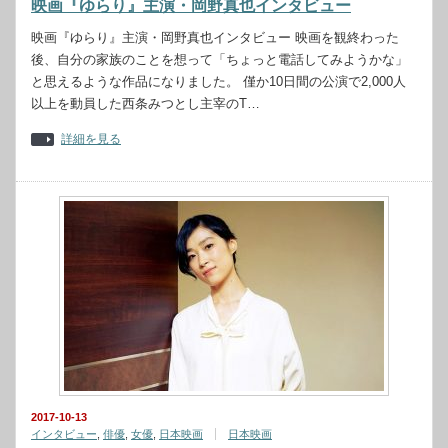
映画『ゆらり』主演・岡野真也インタビュー
映画『ゆらり』主演・岡野真也インタビュー 映画を観終わった
後、自分の家族のことを想って「ちょっと電話してみようかな」
と思えるような作品になりました。 僅か10日間の公演で2,000人
以上を動員した西条みつとし主宰のT…
詳細を見る
2017-10-13
インタビュー
,
俳優
,
女優
,
日本映画
日本映画