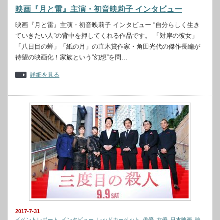
映画『月と雷』主演・初音映莉子 インタビュー
映画『月と雷』主演・初音映莉子 インタビュー “自分らしく生き
ていきたい人”の背中を押してくれる作品です。 「対岸の彼女」
「八日目の蝉」「紙の月」の直木賞作家・角田光代の傑作長編が
待望の映画化！家族という“幻想”を問…
詳細を見る
2017-7-31
イベントレポート
,
インタビュー
,
レッドカーペット
,
俳優
,
女優
,
日本映画
,
映