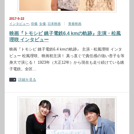
2017-5-22
インタビュー
,
俳優
,
女優
,
日本映画
青春映画
映画『トモシビ 銚子電鉄6.4 kmの軌跡』主演・松風
理咲 インタビュー
映画『トモシビ 銚子電鉄6.4 kmの軌跡』 主演・松風理咲 インタ
ビュー 松風理咲、映画初主演！ 真っ直ぐで責任感の強い杏子を等
身大で演じる！ 1923年（大正12年）から現在も走り続けている銚
子電鉄。全区…
詳細を見る