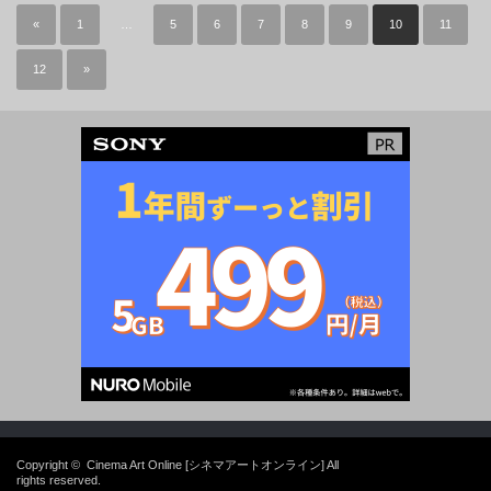
«
1
…
5
6
7
8
9
10
11
12
»
Copyright ©
Cinema Art Online [シネマアートオンライン]
All
rights reserved.