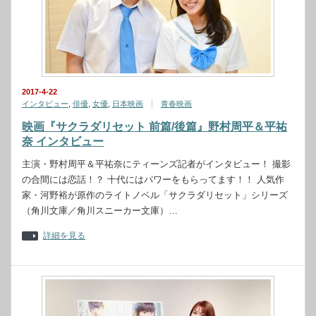
2017-4-22
インタビュー
,
俳優
,
女優
,
日本映画
青春映画
映画『サクラダリセット 前篇/後篇』野村周平＆平祐
奈 インタビュー
主演・野村周平＆平祐奈にティーンズ記者がインタビュー！ 撮影
の合間には恋話！？ 十代にはパワーをもらってます！！ 人気作
家・河野裕が原作のライトノベル「サクラダリセット」シリーズ
（角川文庫／角川スニーカー文庫）…
詳細を見る