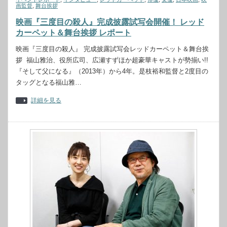
画監督
,
舞台挨拶
映画『三度目の殺人』完成披露試写会開催！ レッド
カーペット＆​舞台挨拶 レポート
映画『三度目の殺人』 完成披露試写会レッドカーペット＆​舞台挨
拶 福山雅治、役所広司、広瀬すずほか超豪華キャストが勢揃い!!
『そして父になる』（2013年）から4年。是枝裕和監督と2度目の
タッグとなる福山雅…
詳細を見る