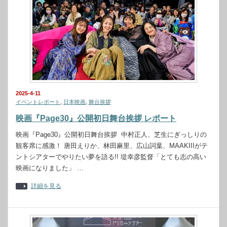
2025-4-11
イベントレポート
,
日本映画
,
舞台挨拶
映画『Page30』公開初日舞台挨拶 レポート
映画『Page30』公開初日舞台挨拶 中村正人、芝生にぎっしりの
観客席に感激！ 唐田えりか、林田麻里、広山詞葉、MAAKIIIがテ
ントシアターでやりたい夢を語る!! 堤幸彦監督「とても志の高い
映画になりました」 …
詳細を見る