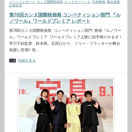
イベントレポート
,
カンヌ国際映画祭
,
レッドカーペット
,
日本映画
,
舞台挨拶
,
記者会見
第78回カンヌ国際映画祭 コンペティション部門 『ル
ノワール』ワールドプレミア レポート
第78回カンヌ国際映画祭 コンペティション部門 映画『ルノワー
ル』ワールドプレミア ワールドプレミア上映に拍手鳴りやまず！
早川千絵監督、鈴木唯、石田ひかり、リリー・フランキーが舞台
挨拶に登壇!! 現…
詳細を見る