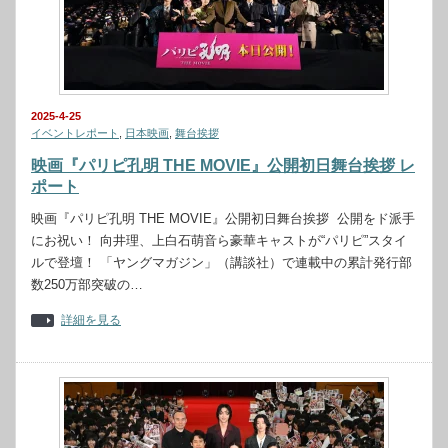
2025-4-25
イベントレポート
,
日本映画
,
舞台挨拶
映画『パリピ孔明 THE MOVIE』公開初日舞台挨拶 レ
ポート
映画『パリピ孔明 THE MOVIE』公開初日舞台挨拶 公開をド派手
にお祝い！ 向井理、上白石萌音ら豪華キャストが“パリピ”スタイ
ルで登壇！ 「ヤングマガジン」（講談社）で連載中の累計発行部
数250万部突破の…
詳細を見る