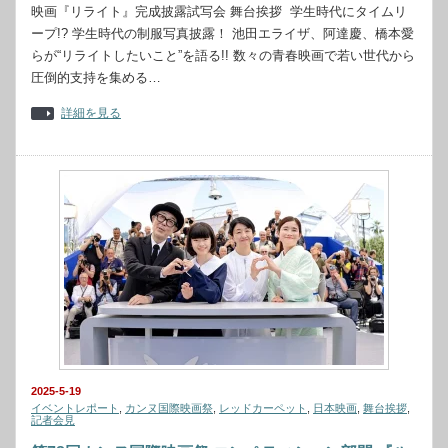
映画『リライト』完成披露試写会 舞台挨拶 学生時代にタイムリ
ープ!? 学生時代の制服写真披露！ 池田エライザ、阿達慶、橋本愛
らが“リライトしたいこと”を語る!! 数々の青春映画で若い世代から
圧倒的支持を集める…
詳細を見る
2025-5-19
イベントレポート
,
カンヌ国際映画祭
,
レッドカーペット
,
日本映画
,
舞台挨拶
,
記者会見