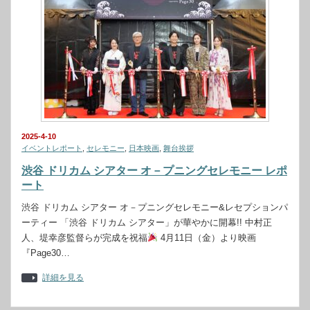
2025-4-10
イベントレポート
,
セレモニー
,
日本映画
,
舞台挨拶
渋谷 ドリカム シアター オ－プニングセレモニー レポ
ート
渋谷 ドリカム シアター オ－プニングセレモニー&レセプションパ
ーティー 「渋谷 ドリカム シアター」が華やかに開幕!! 中村正
人、堤幸彦監督らが完成を祝福
4月11日（金）より映画
『Page30…
詳細を見る