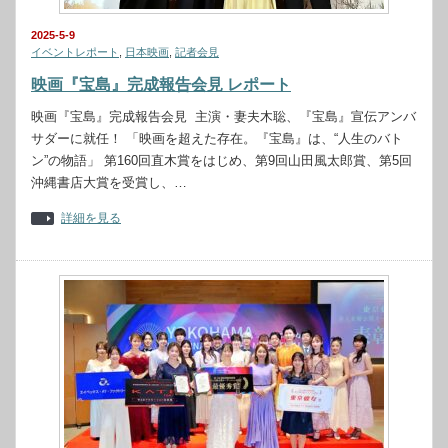
2025-5-9
イベントレポート
,
日本映画
,
記者会見
映画『宝島』完成報告会見 レポート
映画『宝島』完成報告会見 主演・妻夫木聡、『宝島』宣伝アンバ
サダーに就任！ 「映画を超えた存在。『宝島』は、“人生のバト
ン”の物語」 第160回直木賞をはじめ、第9回山田風太郎賞、第5回
沖縄書店大賞を受賞し、…
詳細を見る