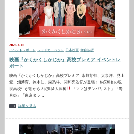
2025-4-15
イベントレポート
,
レッドカーペット
,
日本映画
,
舞台挨拶
映画『かくかくしかじか』高校プレミア イベントレ
ポート
映画『かくかくしかじか』高校プレミア 永野芽郁、大泉洋、見上
愛、畑芽育、鈴木仁、森愁斗、関和亮監督が登場！ 約530名の現
役高校生が朝から大絶叫&大興奮
「ママはテンパリスト」「海
月姫」「東京タラ…
詳細を見る