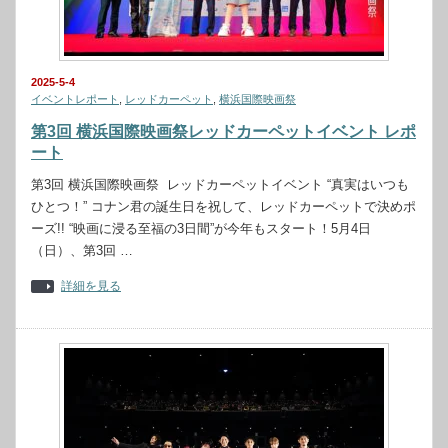
2025-5-4
イベントレポート
,
レッドカーペット
,
横浜国際映画祭
第3回 横浜国際映画祭レッドカーペットイベント レポ
ート
第3回 横浜国際映画祭 レッドカーペットイベント “真実はいつも
ひとつ！” コナン君の誕生日を祝して、レッドカーペットで決めポ
ーズ!! “映画に浸る至福の3日間”が今年もスタート！5月4日
（日）、第3回 …
詳細を見る