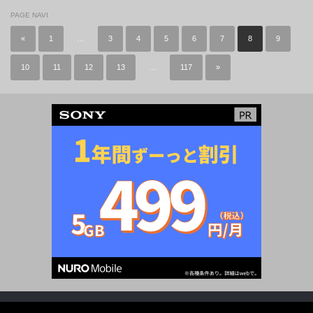
PAGE NAVI
«
1
…
3
4
5
6
7
8
9
10
11
12
13
…
117
»