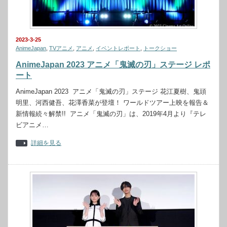
2023-3-25
AnimeJapan
,
TVアニメ
,
アニメ
,
イベントレポート
,
トークショー
AnimeJapan 2023 アニメ「鬼滅の刃」ステージ レポ
ート
AnimeJapan 2023 アニメ「鬼滅の刃」ステージ 花江夏樹、鬼頭
明里、河西健吾、花澤香菜が登壇！ ワールドツアー上映を報告＆
新情報続々解禁!! アニメ「鬼滅の刃」は、2019年4月より『テレ
ビアニメ…
詳細を見る