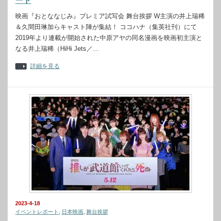
ート
映画『おとななじみ』プレミア試写会 舞台挨拶 W主演の井上瑞稀
＆久間田琳加らキャスト陣が集結！ ココハナ（集英社刊）にて
2019年より連載が開始された中原アヤの同名漫画を映画初主演と
なる井上瑞稀（HiHi Jets／…
詳細を見る
2023-4-18
イベントレポート
,
日本映画
,
舞台挨拶