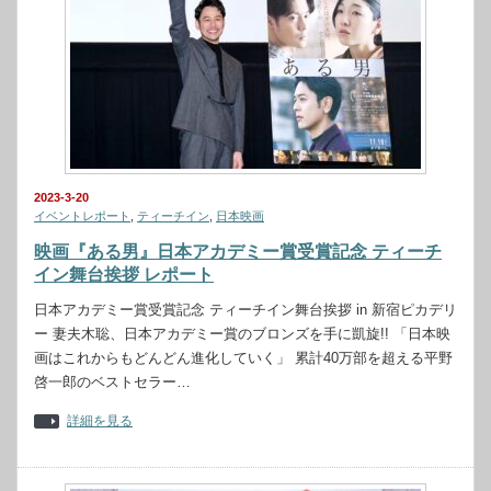
2023-3-20
イベントレポート
,
ティーチイン
,
日本映画
映画『ある男』日本アカデミー賞受賞記念 ティーチ
イン舞台挨拶 レポート
日本アカデミー賞受賞記念 ティーチイン舞台挨拶 in 新宿ピカデリ
ー 妻夫木聡、日本アカデミー賞のブロンズを手に凱旋!! 「日本映
画はこれからもどんどん進化していく」 累計40万部を超える平野
啓一郎のベストセラー…
詳細を見る