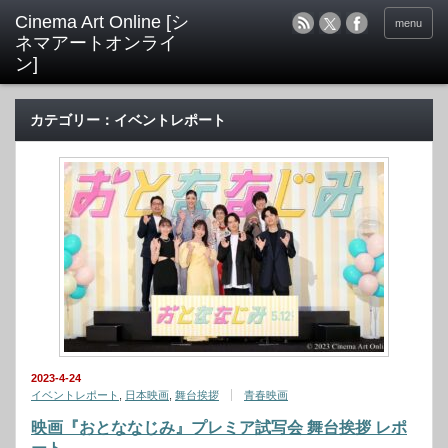
menu
カテゴリー：イベントレポート
2023-4-24
イベントレポート
,
日本映画
,
舞台挨拶
青春映画
映画『おとななじみ』プレミア試写会 舞台挨拶 レポ