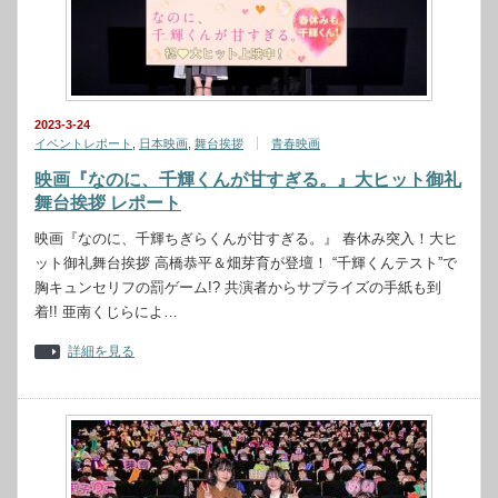
2023-3-24
イベントレポート
,
日本映画
,
舞台挨拶
青春映画
映画『なのに、千輝くんが甘すぎる。』大ヒット御礼
舞台挨拶 レポート
映画『なのに、千輝ちぎらくんが甘すぎる。』 春休み突入！大ヒ
ット御礼舞台挨拶 高橋恭平＆畑芽育が登壇！ “千輝くんテスト”で
胸キュンセリフの罰ゲーム!? 共演者からサプライズの手紙も到
着!! 亜南くじらによ…
詳細を見る