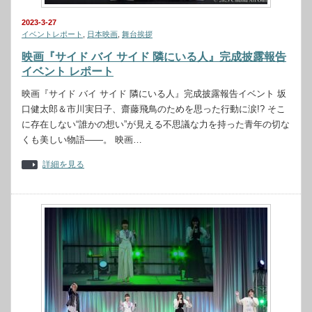
2023-3-27
イベントレポート
,
日本映画
,
舞台挨拶
映画『サイド バイ サイド 隣にいる人』完成披露報告
イベント レポート
映画『サイド バイ サイド 隣にいる人』完成披露報告イベント 坂
口健太郎＆市川実日子、齋藤飛鳥のためを思った行動に涙!? そこ
に存在しない“誰かの想い”が見える不思議な力を持った青年の切な
くも美しい物語――。 映画…
詳細を見る