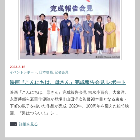
2023-3-15
イベントレポート
,
日本映画
,
記者会見
映画『こんにちは、母さん』完成報告会見 レポート
映画『こんにちは、母さん』完成報告会見 吉永小百合、大泉洋、
永野芽郁ら豪華俳優陣が登場!! 山田洋次監督90本目となる東京・
下町の親子を描いた作品が完成 2020年、100周年を迎えた松⽵映
画。『男はつらいよ』シ…
詳細を見る