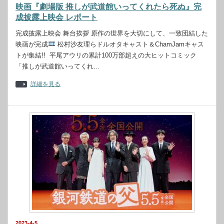
映画『劇場版 推しが武道館いってくれたら死ぬ』完
成披露上映会 レポート
完成披露上映会 舞台挨拶 原作の世界を大切にして、一致団結した
映画が完成
松村沙友理らドルオタキャスト＆ChamJamキャス
トが集結!! 平尾アウリの累計100万部超えの大ヒットコミック
「推しが武道館いってくれ…
詳細を見る
2023-4-5