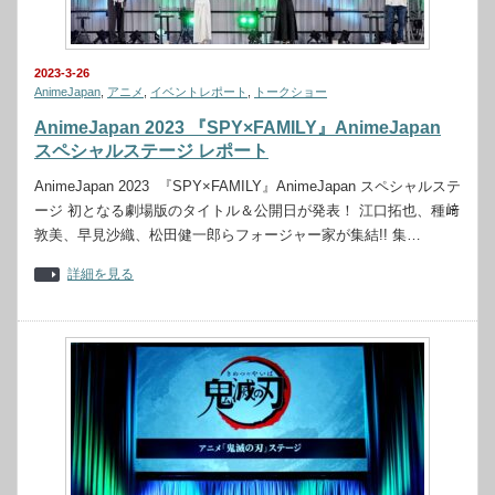
2023-3-26
AnimeJapan
,
アニメ
,
イベントレポート
,
トークショー
AnimeJapan 2023 『SPY×FAMILY』AnimeJapan
スペシャルステージ レポート
AnimeJapan 2023 『SPY×FAMILY』AnimeJapan スペシャルステ
ージ 初となる劇場版のタイトル＆公開日が発表！ 江口拓也、種﨑
敦美、早見沙織、松田健一郎らフォージャー家が集結!! 集…
詳細を見る