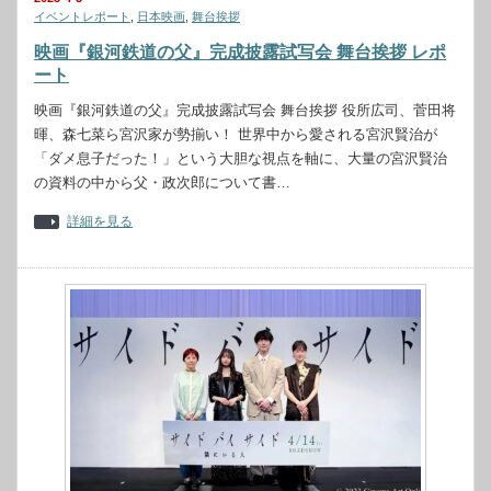
イベントレポート
,
日本映画
,
舞台挨拶
映画『銀河鉄道の父』完成披露試写会 舞台挨拶 レポ
ート
映画『銀河鉄道の父』完成披露試写会 舞台挨拶 役所広司、菅田将
暉、森七菜ら宮沢家が勢揃い！ 世界中から愛される宮沢賢治が
「ダメ息子だった！」という大胆な視点を軸に、大量の宮沢賢治
の資料の中から父・政次郎について書…
詳細を見る