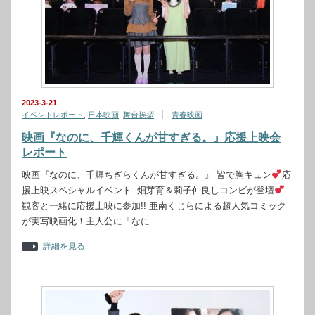
2023-3-21
イベントレポート
,
日本映画
,
舞台挨拶
青春映画
映画『なのに、千輝くんが甘すぎる。』応援上映会
レポート
映画『なのに、千輝ちぎらくんが甘すぎる。』 皆で胸キュン
応
援上映スペシャルイベント 畑芽育＆莉子仲良しコンビが登壇
観客と一緒に応援上映に参加!! 亜南くじらによる超人気コミック
が実写映画化！主人公に「なに…
詳細を見る