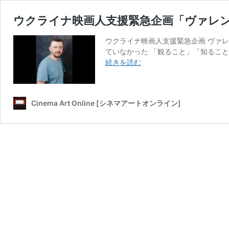
ウクライナ映画人支援緊急企画「ヴァレ
ウクライナ映画人支援緊急企画 ヴァレ
ていなかった 「観ること」「知ること
ウ
続きを読む
ク
ラ
イ
Cinema Art Online [シネマアートオンライン]
ナ
映
画
人
支
援
緊
急
企
画
「ヴ
ァ