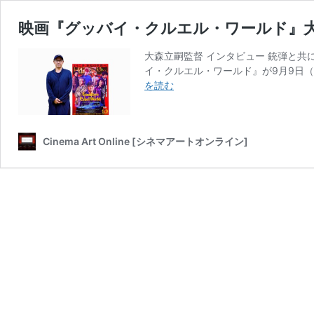
映画『グッバイ・クルエル・ワールド』大
大森立嗣監督 インタビュー 銃弾と共
イ・クルエル・ワールド』が9月9日（
映
を読む
画
『グ
ッ
Cinema Art Online [シネマアートオンライン]
バ
イ・
ク
ル
エ
ル・
ワ
ー
ル
ド』
大
森