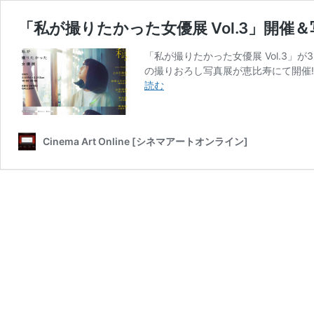
「私が撮りたかった女優展 Vol.3」開
「私が撮りたかった女優展 Vol.3」
の撮りおろし写真展が恵比寿にて開催!
「私
読む
が
撮
り
Cinema Art Online [シネマアートオンライン]
た
か
っ
た
女
優
展
Vol.3」
開
催
＆
写