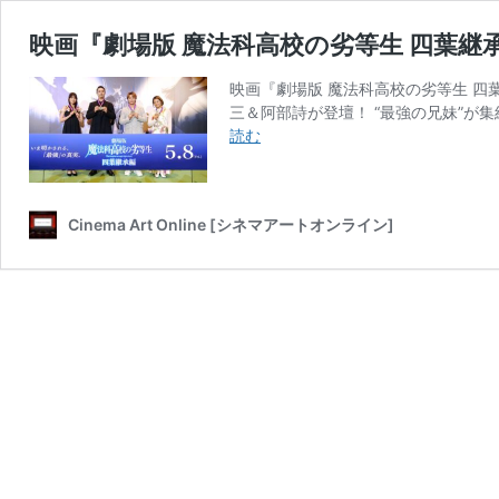
映画『劇場版 魔法科高校の劣等生 四葉継
映画『劇場版 魔法科高校の劣等生 四
三＆阿部詩が登壇！ “最強の兄妹”が
映
読む
画
『劇
場
Cinema Art Online [シネマアートオンライン]
版
魔
法
科
高
校
の
劣
等
生
四
葉