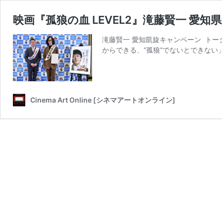
映画『孤狼の血 LEVEL2』滝藤賢一 愛
滝藤賢一 愛知凱旋キャンペーン トー
からできる、“孤狼”でないとできない
Cinema Art Online [シネマアートオンライン]