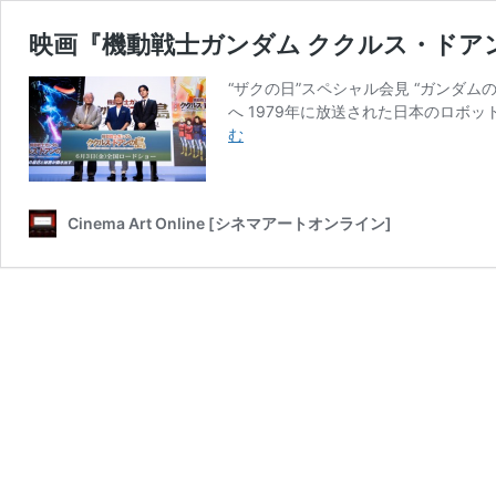
映画『機動戦士ガンダム ククルス・ドア
“ザクの日”スペシャル会見 “ガンダム
へ 1979年に放送された日本のロボ
映
む
画
『機
動
Cinema Art Online [シネマアートオンライン]
戦
士
ガ
ン
ダ
ム
ク
ク
ル
ス・
ド
ア