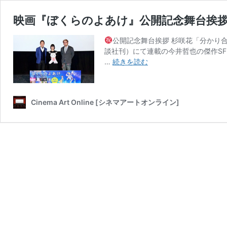
映画『ぼくらのよあけ』公開記念舞台挨拶
公開記念舞台挨拶 杉咲花「分かり
談社刊）にて連載の今井哲也の傑作SF
映
…
続きを読む
画
『ぼ
く
Cinema Art Online [シネマアートオンライン]
ら
の
よ
あ
け』
公
開
記
念
舞
台
挨