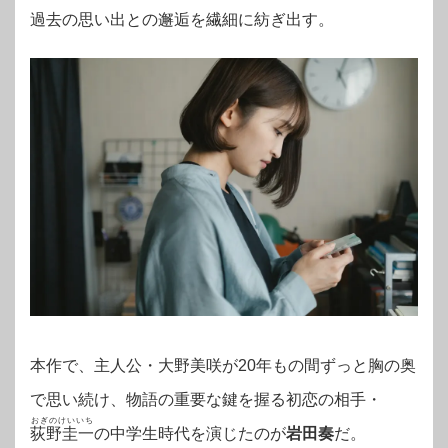
過去の思い出との邂逅を繊細に紡ぎ出す。
本作で、主人公・大野美咲が20年もの間ずっと胸の奥
で思い続け、物語の重要な鍵を握る初恋の相手・
おぎのけいいち
荻野圭一
の中学生時代を演じたのが
岩田奏
だ。