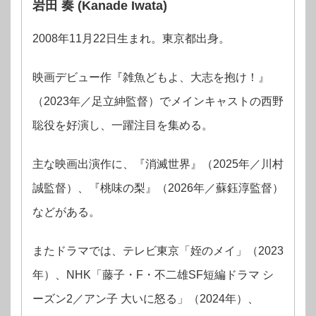
岩田 奏 (Kanade Iwata)
2008年11月22日生まれ。東京都出身。
映画デビュー作『雑魚どもよ、大志を抱け！』
（2023年／足立紳監督）でメインキャストの西野
聡役を好演し、一躍注目を集める。
主な映画出演作に、『消滅世界』（2025年／川村
誠監督）、『桃味の梨』（2026年／蘇鈺淳監督）
などがある。
またドラマでは、テレビ東京「姪のメイ」（2023
年）、NHK「藤子・F・不二雄SF短編ドラマ シ
ーズン2／アン子 大いに怒る」（2024年）、