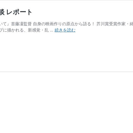
談 レポート
らいて』首藤凜監督 自身の映画作りの原点から語る！ 芥川賞受賞作家
映
プに描かれる、新感覚・乱 …
続きを読む
画
『ひ
ら
い
て』
首
藤
凜
監
督
×
北
條
誠
人
対