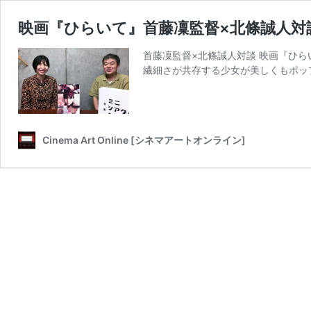
映画『ひらいて』首藤凜監督×北條誠人対
首藤凜監督×北條誠人対談 映画『ひ
繊細さが共存する少女が美しくもポッ
Cinema Art Online [シネマアートオンライン]