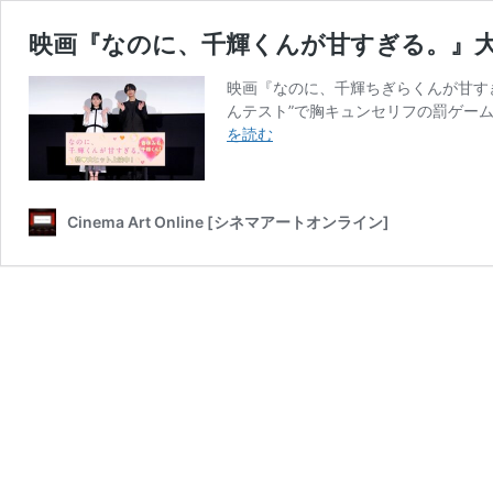
映画『なのに、千輝くんが甘すぎる。』大
映画『なのに、千輝ちぎらくんが甘すぎ
んテスト”で胸キュンセリフの罰ゲーム!
映
を読む
画
『な
の
Cinema Art Online [シネマアートオンライン]
に、
千
輝
く
ん
が
甘
す
ぎ
る。』
大
ヒ